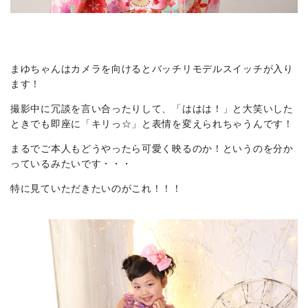
まゆちゃんはカメラを向けるとバッチリモデルスイッチが入り
ます！
撮影中に冗談を言い合ったりして、「ははは！」と大笑いした
ときでも即座に「キリっ☆」と表情を変えられちゃうんです！
まるでご本人もどうやったら可愛く映るのか！というのを分か
っているみたいです・・・
特に見ていただきたいのがこれ！！！