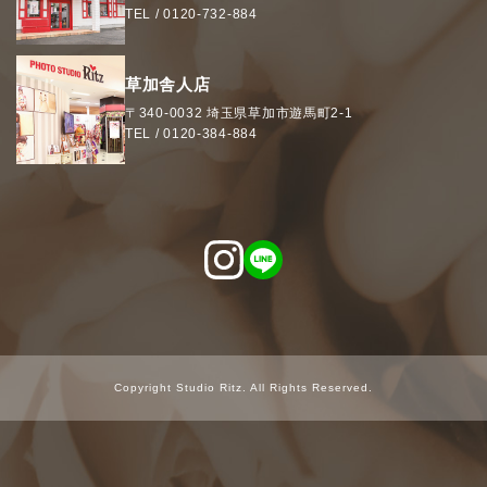
TEL /
0120-732-884
草加舎人店
〒340-0032
埼玉県
草加市
遊馬町2-1
TEL /
0120-384-884
Copyright Studio Ritz. All Rights Reserved.