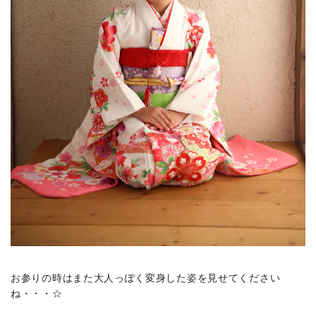
お参りの時はまた大人っぽく変身した姿を見せてください
ね・・・☆