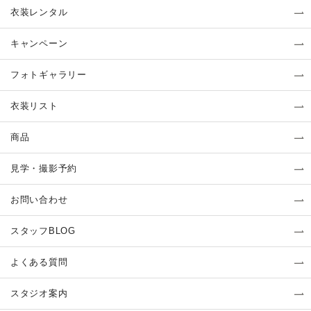
衣装レンタル
キャンペーン
フォトギャラリー
衣装リスト
商品
見学・撮影予約
お問い合わせ
スタッフBLOG
よくある質問
スタジオ案内