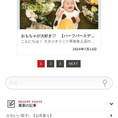
おもちゃが大好き♡ 【ハーフバースデー】
こんにちは！ スタジオリッツ草加舎人店の野村です＾＾ 何だかここ数日は雨模様が続いてい […]
2024年7月14日
投
稿
1
ペ
2
ペ
3
NEXT
ナ
ー
ー
ビ
ゲ
ジ
ジ
ー
シ
ョ
ン
最新の記事
かわいい双子♩【お宮参り】