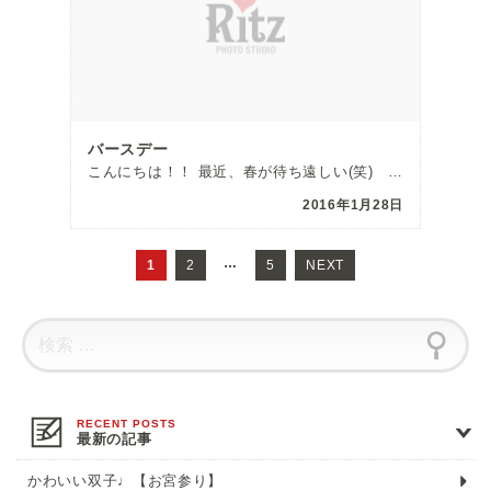
バースデー
こんにちは！！ 最近、春が待ち遠しい(笑) 草加舎人店の都筑です！！ 寒い日が続いていますね、、 本 […]
2016年1月28日
投
稿
…
1
ペ
2
ペ
5
NEXT
ナ
ー
ー
ビ
ゲ
ジ
ジ
ー
シ
ョ
ン
最新の記事
かわいい双子♩【お宮参り】