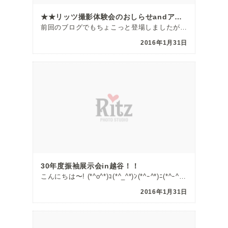
★★リッツ撮影体験会のおしらせandアルバムNEWデザイン★★
前回のブログでもちょこっと登場しましたが・・・ 2月20日、21日、27日、28日の計４日間で「撮影 […]
2016年1月31日
30年度振袖展示会in越谷！！
こんにちは〜! (*^o^*)ｺ(*^_^*)ﾝ(*^ｰ^*)ﾆ(*^ｰ^*)ﾁ(*^O^*)ﾜｰｰ […]
2016年1月31日