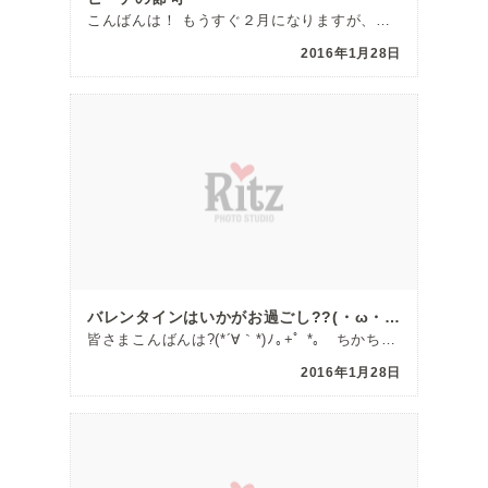
こんばんは！ もうすぐ２月になりますが、あっという間に３月がやってきます！ ３月３日は何の日かわかり […]
2016年1月28日
バレンタインはいかがお過ごし??(・ω・。)??？？
皆さまこんばんは?(*´∀｀*)ﾉ｡+ﾟ *｡ ちかちゃんでーす♪ もうそろそろ１月も […]
2016年1月28日