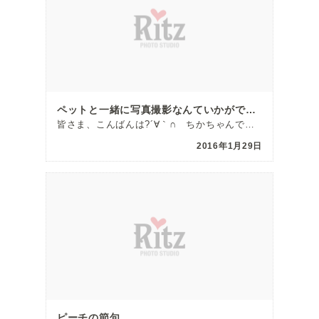
ペットと一緒に写真撮影なんていかがでしょう☆*．･(*ゝ∀・*)ﾉ
皆さま、こんばんは?´∀｀∩ ちかちゃんでーす♪ いきなりですが…みなさんのお家にはペ […]
2016年1月29日
ピーチの節句