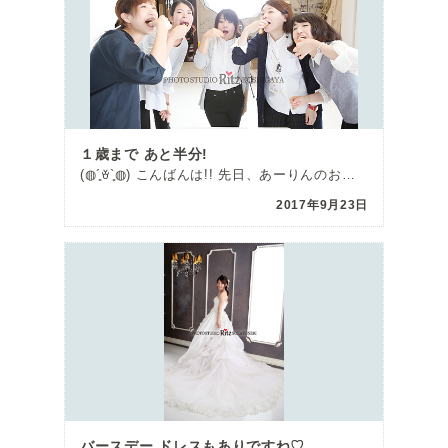
１歳まで あと半分!
(◍´͈ꈊ`͈◍) こんばんは!! 先日、あーりんのお誕生日会をしました〜!! 前回の記事で多分誰か […]
2017年9月23日
バースデー ドレスもありですね♡