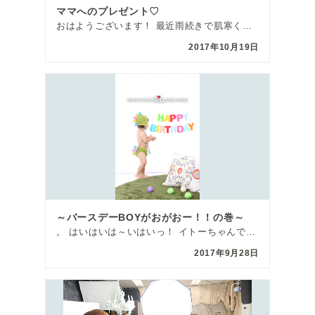
ママへのプレゼント♡
おはようございます！ 最近雨続きで肌寒くなっていますね🍂 南の生まれのために寒さに弱く、朝は布団にく […]
2017年10月19日
～バースデーBOYがおがおー！！の巻～
。 はいはいは～いはいっ！ イトーちゃんです（＾＾）☆ イトーちゃん！なんと！先週に！ ハロウィンデ […]
2017年9月28日