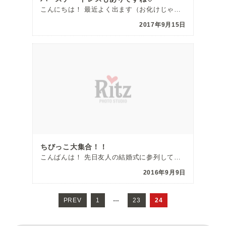
こんにちは！ 最近よく出ます（お化けじゃないよ）前田です！ 先日久しぶりにスイーツビュッフェに行って […]
2017年9月15日
ちびっこ大集合！！
こんばんは！ 先日友人の結婚式に参列してきて、 周りを見渡すと自分以外の友達は ほぼ結婚しているとい […]
2016年9月9日
投
稿
…
PREV
ペ
1
ペ
23
24
ナ
ー
ー
ビ
ゲ
ジ
ジ
ー
シ
ョ
ン