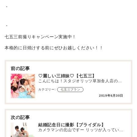
・
・
七五三前撮りキャンペーン実施中！
本格的に日焼けする前にぜひお越しください！！
投
稿
ナ
ビ
ゲ
♡麗しい三姉妹♡【七五三】
ー
こんにちは！スタジオリッツ草加舎人店のまっちゃんこと松尾です♪ 最近「チアシード」とやらを買ったので…
シ
ョ
カテゴリー:
七五三プラン
ン
2019年6月30日
結婚記念日に撮影【ブライダル】
カメラマンの北山ですー リッツが入っている島忠ホームズ草加舎人店の１Fでは期間限定で色々な食べ物が販…