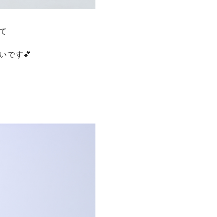
て
いです💕