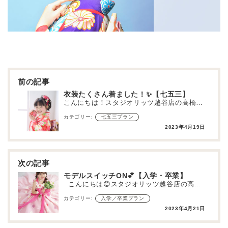
投
稿
ナ
ビ
ゲ
衣装たくさん着ました！✨【七五三】
ー
こんにちは！スタジオリッツ越谷店の高橋です！😊 スタジオリッツでは七五三の前撮り撮影が始まりました～…
シ
ョ
カテゴリー:
七五三プラン
ン
2023年4月19日
モデルスイッチON💕【入学・卒業】
こんにちは😊スタジオリッツ越谷店の高橋です♪ 4月ももうすぐ終わりそうですがみなさん新…
カテゴリー:
入学／卒業プラン
2023年4月21日