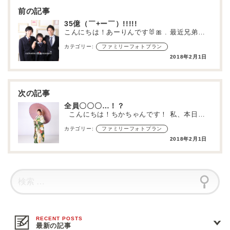
ナ
ビ
ゲ
35億（￣+ー￣）!!!!!
ー
こんにちは！あーりんです🐰🎀 . 最近兄弟孝行してます(ﾟωﾟ)笑 「人身事故で動かない」とか「終電…
シ
ョ
カテゴリー:
ファミリーフォトプラン
ン
2018年2月1日
全員〇〇〇…！？
こんにちは！ちかちゃんです！ 私、本日で草加舎人店に異動してきて はや半年が経ちました…
カテゴリー:
ファミリーフォトプラン
2018年2月1日
最新の記事